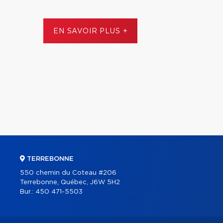
EN SAVOIR PLUS +
TERREBONNE
550 chemin du Coteau #206
Terrebonne, Québec, J6W 5H2
Bur.:
450 471-5503