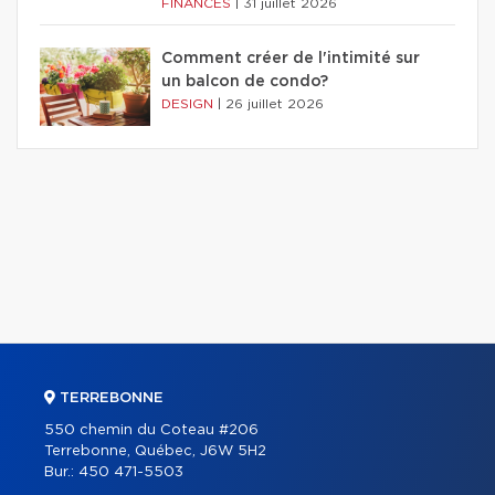
FINANCES
|
31 juillet 2026
Comment créer de l'intimité sur
un balcon de condo?
DESIGN
|
26 juillet 2026
TERREBONNE
550 chemin du Coteau #206
Terrebonne, Québec, J6W 5H2
Bur.:
450 471-5503