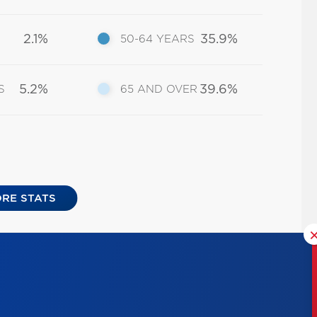
2.1%
35.9%
50-64 YEARS
5.2%
39.6%
S
65 AND OVER
RE STATS