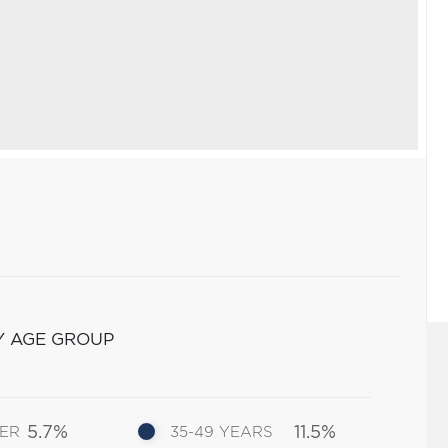
Y AGE GROUP
5.7%
11.5%
DER
35-49 YEARS