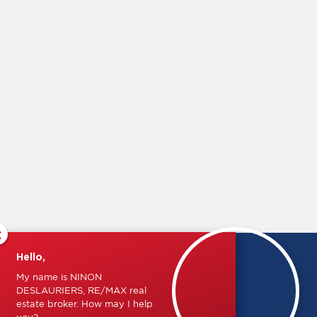
×
Hello,
My name is NINON
DESLAURIERS, RE/MAX real
estate broker. How may I help