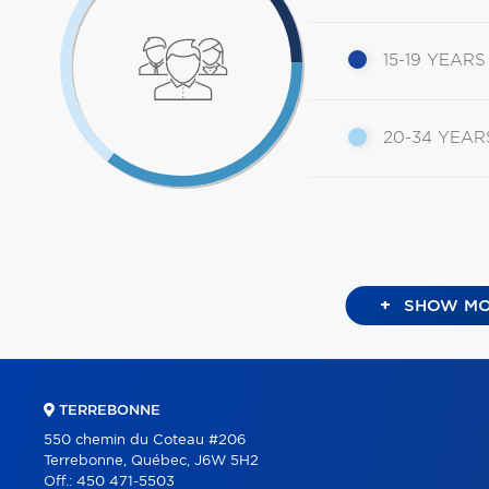
15-19 YEARS
20-34 YEAR
+
SHOW MO
TERREBONNE
550 chemin du Coteau #206
Terrebonne, Québec, J6W 5H2
Off.:
450 471-5503