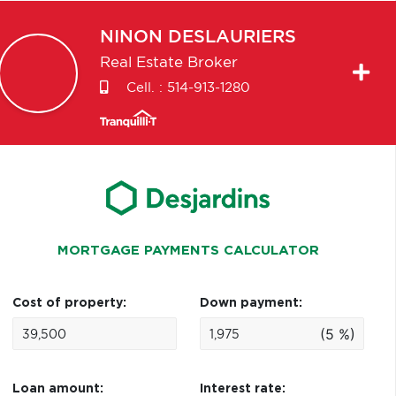
NINON
DESLAURIERS
Real Estate Broker
Cell. :
514-913-1280
MORTGAGE PAYMENTS CALCULATOR
Cost of property:
Down payment:
(5 %)
Loan amount:
Interest rate: